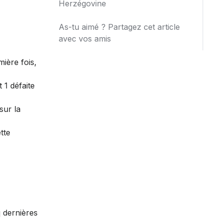
Herzégovine
Pronostic final
Quand et où se joue Canada vs
As-tu aimé ? Partagez cet article
Bosnie-Herzégovine ?
avec vos amis
Quel est le pronostic pour Canada
ière fois,
vs Bosnie-Herzégovine ?
Quel est le meilleur pari pour
 1 défaite
Canada vs Bosnie-Herzégovine ?
sur la
Le Canada et la Bosnie-
Herzégovine se sont-ils déjà
tte
affrontés ?
Qui est le joueur clé du Canada ?
Quelles sont les chances du
Canada dans ce groupe ?
 dernières