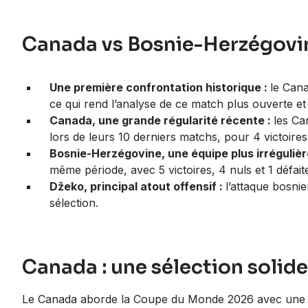
Canada vs Bosnie-Herzégovin
Une première confrontation historique :
le Cana
ce qui rend l’analyse de ce match plus ouverte et di
Canada, une grande régularité récente :
les Ca
lors de leurs 10 derniers matchs, pour 4 victoires
Bosnie-Herzégovine, une équipe plus irrégulièr
même période, avec 5 victoires, 4 nuls et 1 défai
Džeko, principal atout offensif :
l’attaque bosni
sélection.
Canada : une sélection solide 
Le Canada aborde la Coupe du Monde 2026 avec une dy