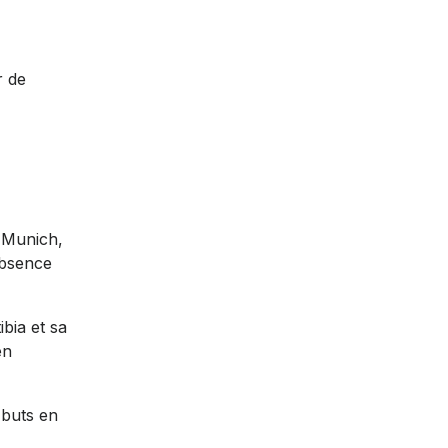
r de
 Munich,
absence
bia et sa
en
 buts en