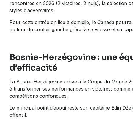
rencontres en 2026 (2 victoires, 3 nuls), la sélection 
styles d’adversaires.
Pour cette entrée en lice à domicile, le Canada pour
moteur du couloir gauche grâce à sa vitesse et sa capa
Bosnie-Herzégovine : une éq
d’efficacité
La Bosnie-Herzégovine arrive à la Coupe du Monde 2026 
à transformer ses performances en victoires, comme e
compétitions confondues.
Le principal point d’appui reste son capitaine Edin Dže
offensif.