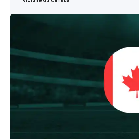
Victoire du Canada
Bonus