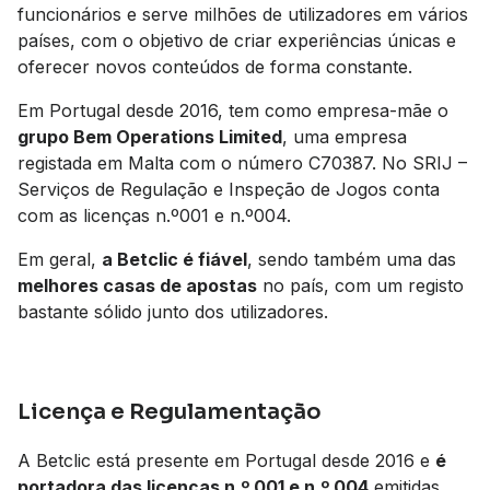
funcionários e serve milhões de utilizadores em vários
países, com o objetivo de criar experiências únicas e
oferecer novos conteúdos de forma constante.
Em Portugal desde 2016, tem como empresa-mãe o
grupo Bem Operations Limited
, uma empresa
registada em Malta com o número C70387. No SRIJ –
Serviços de Regulação e Inspeção de Jogos conta
com as licenças n.º001 e n.º004.
Em geral,
a Betclic é fiável
, sendo também uma das
melhores casas de apostas
no país, com um registo
bastante sólido junto dos utilizadores.
Licença e Regulamentação
A Betclic está presente em Portugal desde 2016 e
é
portadora das licenças n.º 001 e n.º 004
emitidas