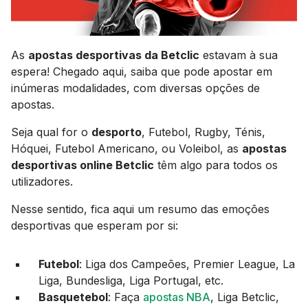
As
apostas desportivas da Betclic
estavam à sua
espera! Chegado aqui, saiba que pode apostar em
inúmeras modalidades, com diversas opções de
apostas.
Seja qual for o
desporto
, Futebol, Rugby, Ténis,
Hóquei, Futebol Americano, ou Voleibol, as
apostas
desportivas online Betclic
têm algo para todos os
utilizadores.
Nesse sentido, fica aqui um resumo das emoções
desportivas que esperam por si:
Futebol
: Liga dos Campeões, Premier League, La
Liga, Bundesliga, Liga Portugal, etc.
Basquetebol
: Faça
apostas NBA
, Liga Betclic,