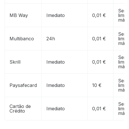
Sem
MB Way
Imediato
0,01 €
limite
máx
Sem
Multibanco
24h
0,01 €
limite
máx
Sem
Skrill
Imediato
0,01 €
limite
máx
Sem
Paysafecard
Imediato
10 €
limite
máx
Sem
Cartão de
Imediato
0,01 €
limite
Crédito
máx