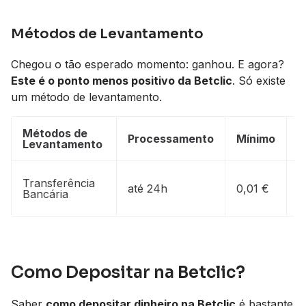
Métodos de Levantamento
Chegou o tão esperado momento: ganhou. E agora?
Este é o ponto menos positivo da Betclic
. Só existe
um método de levantamento.
Métodos de
Processamento
Mínimo
M
Levantamento
S
Transferência
até 24h
0,01 €
l
Bancária
m
Como Depositar na Betclic?
Saber
como depositar dinheiro na Betclic
é bastante