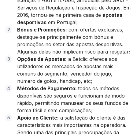
licenças n.º001 e n.º004, atribuídas pelo SRIJ –
Serviços de Regulação e Inspeção de Jogos. Em
2016, tornou-se na primeira casa de
apostas
desportivas
em Portugal;
Bónus e Promoções:
com ofertas exclusivas,
destaque-se principalmente com bónus e
promoções no setor das apostas desportivas.
Algumas delas não implicam risco para resgatar;
Opções de Apostas:
a Betclic oferece aos
utilizadores os mercados de apostas mais
comuns do segmento, vencedor do jogo,
número de golos, handicap, etc;
Métodos de Pagamento:
todos os métodos
disponíveis são seguros e funcionam de modo
rápido, permitindo manusear os seus fundos de
forma fácil e sem complicações;
Apoio ao Cliente:
a satisfação do cliente é das
características mais importantes na operadora.
Sendo uma das principais preocupações da