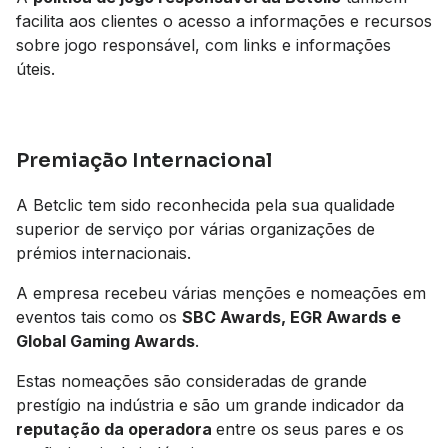
facilita aos clientes o acesso a informações e recursos
sobre jogo responsável, com links e informações
úteis.
Premiação Internacional
A Betclic tem sido reconhecida pela sua qualidade
superior de serviço por várias organizações de
prémios internacionais.
A empresa recebeu várias menções e nomeações em
eventos tais como os
SBC Awards, EGR Awards e
Global Gaming Awards
.
Estas nomeações são consideradas de grande
prestígio na indústria e são um grande indicador da
reputação da operadora
entre os seus pares e os