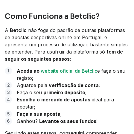
Como Funciona a Betclic?
A
Betclic
não foge do padrão de outras plataformas
de apostas desportivas online em Portugal, e
apresenta um processo de utilização bastante simples
de entender. Para usufruir da plataforma só
tem de
seguir os seguintes passos
:
Aceda ao
website oficial da Betclic
e faça o seu
registo;
Aguarde pela
verificação de conta
;
Faça o seu
primeiro depósito
;
Escolha o
mercado de apostas
ideal para
apostar;
Faça a sua aposta
;
Ganhou?
Levante os seus fundos
!
Seguindo estes passos, conseguirá compreender