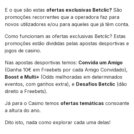
E o que são estas
ofertas exclusivas Betclic?
São
promoções recorrentes que a operadora faz para
novos utilizadores e/ou para aqueles que já têm conta.
Como funcionam as ofertas exclusivas Betclic? Estas
promoções estão divididas pelas apostas desportivas e
jogos de casino.
Nas apostas desportivas temos:
Convida um Amigo
(Ganha 10€ em Freebets por cada Amigo Convidado),
Boost e Multi+
(Odds melhoradas em determinados
eventos, com ganhos extra), e
Desafios Betclic
(dão
direito a Freebets).
Já para o Casino temos
ofertas temáticas
consoante
a altura do ano.
Dito isto, nada como explorar cada uma delas!