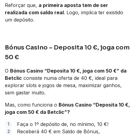
Reforçar que,
a primeira aposta tem de ser
realizada com saldo real
. Logo, implica ter existido
um depósito.
Bónus Casino – Deposita 10 €, joga com
50 €
O
Bónus Casino “Deposita 10 €, joga com 50 €” da
Betclic
consiste numa oferta de 40 €, ideal para
explorar slots e jogos de mesa, maximizar ganhos,
sem gastar muito.
Mas, como funciona o
Bónus Casino “Deposita 10 €,
joga com 50 € da Betclic”?
Faça o 1º depósito de, no mínimo, 10 €!
Receberá 40 € em Saldo de Bónus,