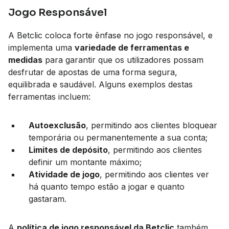
Jogo Responsável
A Betclic coloca forte ênfase no jogo responsável, e
implementa uma
variedade de ferramentas e
medidas
para garantir que os utilizadores possam
desfrutar de apostas de uma forma segura,
equilibrada e saudável. Alguns exemplos destas
ferramentas incluem:
Autoexclusão
, permitindo aos clientes bloquear
temporária ou permanentemente a sua conta;
Limites de depósito
, permitindo aos clientes
definir um montante máximo;
Atividade de jogo
, permitindo aos clientes ver
há quanto tempo estão a jogar e quanto
gastaram.
A
política de jogo responsável da Betclic
também