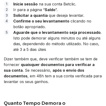
Inicie sessão
na sua conta Betclic.
Ir para a página “
Saldo
”.
Solicitar a quantia
que deseja levantar.
Confirme o seu levantamento
clicando no
botão apropriado.
Aguarde que o levantamento seja processado
.
Isto pode demorar alguns minutos ou até alguns
dias, dependendo do método utilizado. No caso,
até 3 a 5 dias úteis
Dizer também que, deve verificar também se tem de
fornecer
quaisquer documentos para verificar a
sua conta
. Se necessário,
após o envio dos
documentos
, em 48h tem a sua conta verificada para
levantar os seus ganhos.
Quanto Tempo Demora o