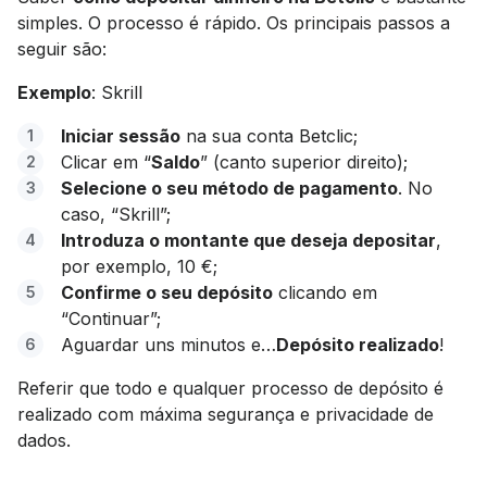
simples. O processo é rápido. Os principais passos a
seguir são:
Exemplo
:
Skrill
Iniciar sessão
na sua conta Betclic;
Clicar em “
Saldo
” (canto superior direito);
Selecione o seu método de pagamento
. No
caso, “Skrill”;
Introduza o montante que deseja depositar
,
por exemplo, 10 €;
Confirme o seu depósito
clicando em
“Continuar”;
Aguardar uns minutos e…
Depósito realizado
!
Referir que todo e qualquer processo de depósito é
realizado com máxima segurança e privacidade de
dados.