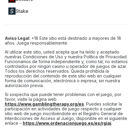
Stake
Aviso Legal
: +18 Este sitio está destinado a mayores de 18
años. Juega responsablemente
Al utilizar este sitio, usted acepta que ha leído y aceptado
nuestras Condiciones de Uso y nuestra Política de Privacidad.
Funcionamos de forma independiente y, como tal, no estamos
controlados por ningún casino u operador de juegos de azar.
Todos los derechos reservados. Queda prohibida la
reproducción del contenido de este sitio web en cualquier
forma de comunicación, electrónica o impresa, sin nuestra
autorización previa.
Si sospecha que puede tener problemas con el juego, por
favor, visite la página web
https://www.gamblingtherapy.org/es
. Puedes solicitar la
participación en actividades de juego respecto a cualquier
sitio web de juego inscribiéndote en el Registro General de
Interdicciones de Acceso al Juego, disponible en el siguiente
enlace –
https://www.ordenacionjuego.es/es/rgiaj
.