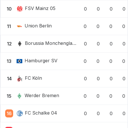
FSV Mainz 05
10
0
0
0
0
Union Berlin
11
0
0
0
0
Borussia Monchengladbach
12
0
0
0
0
Hamburger SV
13
0
0
0
0
FC Köln
14
0
0
0
0
Werder Bremen
15
0
0
0
0
FC Schalke 04
16
0
0
0
0