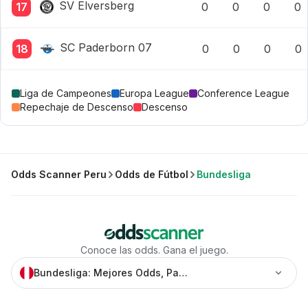
SV Elversberg
17
0
0
0
0
SC Paderborn 07
18
0
0
0
0
Liga de Campeones
Europa League
Conference League
Repechaje de Descenso
Descenso
Odds Scanner Peru
Odds de Fútbol
Bundesliga
Conoce las odds. Gana el juego.
Bundesliga: Mejores Odds, Partidos Y Clasificación
(PE)