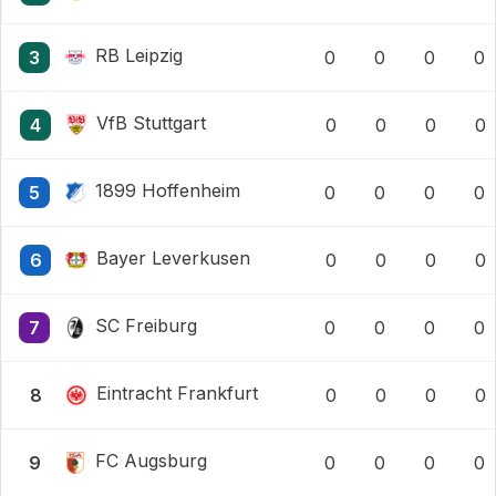
RB Leipzig
3
0
0
0
0
VfB Stuttgart
4
0
0
0
0
1899 Hoffenheim
5
0
0
0
0
Bayer Leverkusen
6
0
0
0
0
SC Freiburg
7
0
0
0
0
Eintracht Frankfurt
8
0
0
0
0
FC Augsburg
9
0
0
0
0