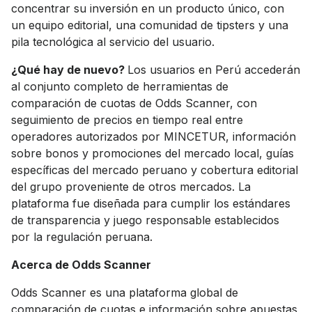
concentrar su inversión en un producto único, con
un equipo editorial, una comunidad de tipsters y una
pila tecnológica al servicio del usuario.
¿Qué hay de nuevo?
Los usuarios en Perú accederán
al conjunto completo de herramientas de
comparación de cuotas de Odds Scanner, con
seguimiento de precios en tiempo real entre
operadores autorizados por MINCETUR, información
sobre bonos y promociones del mercado local, guías
específicas del mercado peruano y cobertura editorial
del grupo proveniente de otros mercados. La
plataforma fue diseñada para cumplir los estándares
de transparencia y juego responsable establecidos
por la regulación peruana.
Acerca de Odds Scanner
Odds Scanner es una plataforma global de
comparación de cuotas e información sobre apuestas,