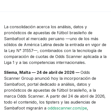
La consolidación acerca los análisis, datos y
pronósticos de apuestas de fútbol brasileño de
Sambafoot al mercado peruano —uno de los más
sólidos de América Latina desde la entrada en vigor de
la Ley N° 31557—, combinados con la tecnología de
comparación de cuotas de Odds Scanner aplicada a la
Liga 1 y a las competencias internacionales.
Sliema, Malta — 24 de abril de 2026 —
Odds
Scanner Group anunció hoy la incorporación de
Sambafoot, portal dedicado a análisis, datos y
pronósticos de apuestas de fútbol brasileño, a la
marca Odds Scanner. A partir del 24 de abril de 2026,
todo el contenido, los tipsters y las audiencias de
Sambafoot migrarán a
oddsscanner.com/pe
,