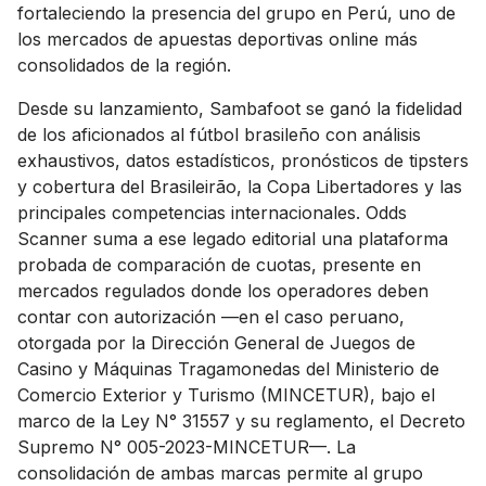
fortaleciendo la presencia del grupo en Perú, uno de
los mercados de apuestas deportivas online más
consolidados de la región.
Desde su lanzamiento, Sambafoot se ganó la fidelidad
de los aficionados al fútbol brasileño con análisis
exhaustivos, datos estadísticos, pronósticos de tipsters
y cobertura del Brasileirão, la Copa Libertadores y las
principales competencias internacionales. Odds
Scanner suma a ese legado editorial una plataforma
probada de comparación de cuotas, presente en
mercados regulados donde los operadores deben
contar con autorización —en el caso peruano,
otorgada por la Dirección General de Juegos de
Casino y Máquinas Tragamonedas del Ministerio de
Comercio Exterior y Turismo (MINCETUR), bajo el
marco de la Ley N° 31557 y su reglamento, el Decreto
Supremo N° 005-2023-MINCETUR—. La
consolidación de ambas marcas permite al grupo